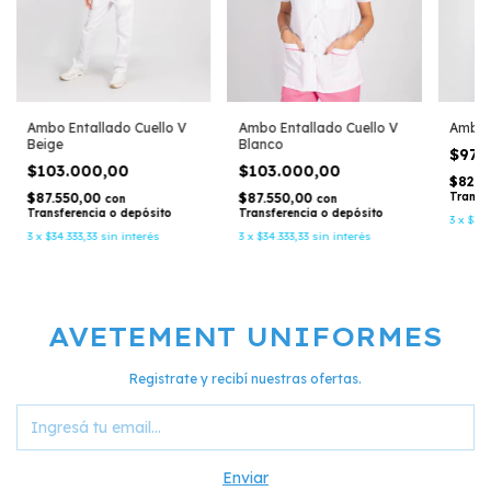
Ambo 
Ambo Entallado Cuello V
Ambo Entallado Cuello V
Blanco
Beige
$97.
$103.000,00
$103.000,00
$82.4
Transf
$87.550,00
$87.550,00
con
con
Transferencia o depósito
Transferencia o depósito
3
x
$32.
3
x
$34.333,33
sin interés
3
x
$34.333,33
sin interés
AVETEMENT UNIFORMES
Registrate y recibí nuestras ofertas.