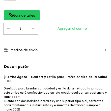
Guía de talles
Medios de envío
Descripción
🩺
Ambo Ágata – Confort y Estilo para Profesionales de la Salud
👩‍⚕️👨‍⚕️
Diseñado para brindar comodidad y estilo durante toda tu jornada,
este ambo está confeccionado en tela Arciel, ideal por su resistencia y
suavidad ✅.
Cuenta con dos bolsillos laterales y uno superior tipo ojal, perfectos
para mantener tus instrumentos y elementos de trabajo siempre a
mano 🧑‍⚕️👨‍⚕️.