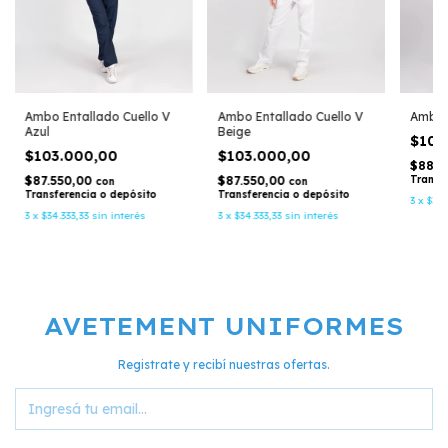
Ambo Entallado Cuello V
Ambo 
Ambo Entallado Cuello V
Azul
Beige
$104
$103.000,00
$103.000,00
$88.4
$87.550,00
Transf
$87.550,00
con
con
Transferencia o depósito
Transferencia o depósito
3
x
$34.
3
x
$34.333,33
sin interés
3
x
$34.333,33
sin interés
AVETEMENT UNIFORMES
Registrate y recibí nuestras ofertas.