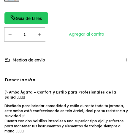
Guía de talles
Medios de envío
Descripción
🩺
Ambo Ágata – Confort y Estilo para Profesionales de la
Salud
👩‍⚕️👨‍⚕️
Diseñado para brindar comodidad y estilo durante toda tu jornada,
este ambo está confeccionado en tela Arciel, ideal por su resistencia y
suavidad ✅.
Cuenta con dos bolsillos laterales y uno superior tipo ojal, perfectos
para mantener tus instrumentos y elementos de trabajo siempre a
mano 🧑‍⚕️👨‍⚕️.