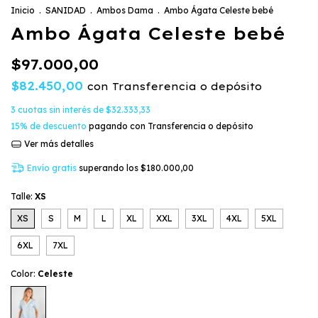
Inicio
.
SANIDAD
.
Ambos Dama
.
Ambo Ágata Celeste bebé
Ambo Ágata Celeste bebé
$97.000,00
$82.450,00
con
Transferencia o depósito
3
cuotas sin interés de
$32.333,33
15% de descuento
pagando con Transferencia o depósito
Ver más detalles
Envío gratis
superando los
$180.000,00
Talle:
XS
XS
S
M
L
XL
XXL
3XL
4XL
5XL
6XL
7XL
Color:
Celeste