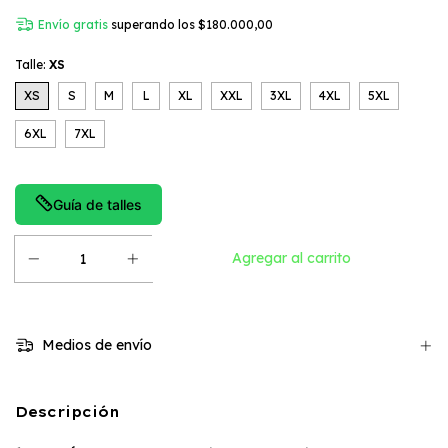
Envío gratis
superando los
$180.000,00
Talle:
XS
XS
S
M
L
XL
XXL
3XL
4XL
5XL
6XL
7XL
Guía de talles
Medios de envío
Descripción