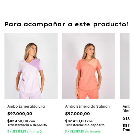
Para acompañar a este producto!
Ambo Esmeralda Lila
Ambo E
Ambo Esmeralda Salmón
Blanc
$97.000,00
$97.000,00
$103
$82.450,00
$82.450,00
con
con
Transferencia o depósito
$87.5
Transferencia o depósito
Transf
3
x
$32.333,33
sin interés
3
x
$32.333,33
sin interés