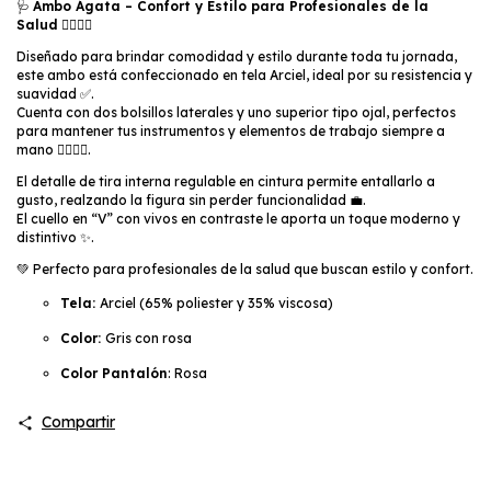
🩺
Ambo Ágata – Confort y Estilo para Profesionales de la
Salud
👩‍⚕️👨‍⚕️
Diseñado para brindar comodidad y estilo durante toda tu jornada,
este ambo está confeccionado en tela Arciel, ideal por su resistencia y
suavidad ✅.
Cuenta con dos bolsillos laterales y uno superior tipo ojal, perfectos
para mantener tus instrumentos y elementos de trabajo siempre a
mano 🧑‍⚕️👨‍⚕️.
El detalle de tira interna regulable en cintura permite entallarlo a
gusto, realzando la figura sin perder funcionalidad 💼.
El cuello en “V” con vivos en contraste le aporta un toque moderno y
distintivo ✨.
💚 Perfecto para profesionales de la salud que buscan estilo y confort.
Tela:
Arciel (65% poliester y 35% viscosa)
Color:
Gris con rosa
Color Pantalón
: Rosa
Compartir