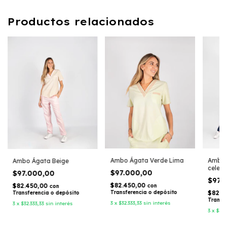
Productos relacionados
Ambo Ágata Verde Lima
Ambo 
Ambo Ágata Beige
celest
$97.000,00
$97.000,00
$97.
$82.450,00
$82.450,00
con
con
Transferencia o depósito
$82.4
Transferencia o depósito
Transf
3
x
$32.333,33
sin interés
3
x
$32.333,33
sin interés
3
x
$32.