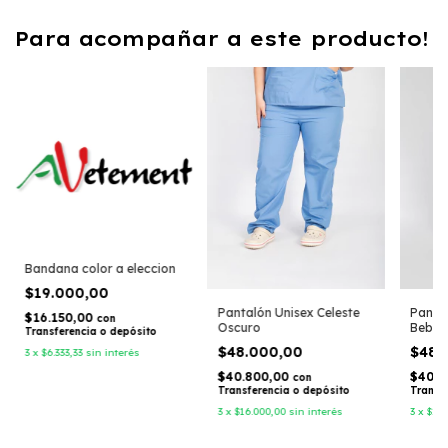
Para acompañar a este producto!
Bandana color a eleccion
$19.000,00
Pantalón Unisex Celeste
Pantal
$16.150,00
con
Oscuro
Bebé
Transferencia o depósito
$48.000,00
$48.
3
x
$6.333,33
sin interés
$40.800,00
$40.8
con
Transferencia o depósito
Transf
3
x
$16.000,00
sin interés
3
x
$16.