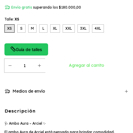
Envío gratis
superando los
$180.000,00
Talle:
XS
XS
S
M
L
XL
XXL
3XL
4XL
Guía de talles
Medios de envío
Descripción
🩺 Ambo Aura – Arciel ✨
El ambo Aura de Arciel está pensado para brindar comodidad,