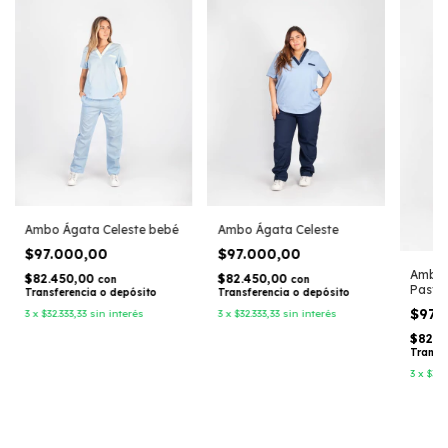
Ambo Ágata Celeste bebé
Ambo Ágata Celeste
$97.000,00
$97.000,00
Ambo 
$82.450,00
$82.450,00
con
con
Pastel
Transferencia o depósito
Transferencia o depósito
$97.
3
x
$32.333,33
sin interés
3
x
$32.333,33
sin interés
$82.4
Transf
3
x
$32.