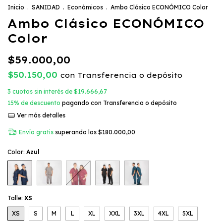
Inicio
.
SANIDAD
.
Económicos
.
Ambo Clásico ECONÓMICO Color
Ambo Clásico ECONÓMICO
Color
$59.000,00
$50.150,00
con
Transferencia o depósito
3
cuotas sin interés de
$19.666,67
15% de descuento
pagando con Transferencia o depósito
Ver más detalles
Envío gratis
superando los
$180.000,00
Color:
Azul
Talle:
XS
XS
S
M
L
XL
XXL
3XL
4XL
5XL